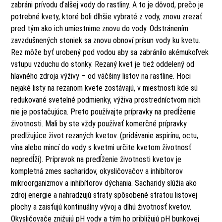
zabráni prívodu ďalšej vody do rastliny. A to je dôvod, prečo je
potrebné kvety, ktoré boli dlhšie vybraté z vody, znovu zrezať
pred tým ako ich umiestnime znovu do vody. Odstránením
zavzdušnených stoniek sa znovu obnoví prísun vody ku kvetu.
Rez môže byť urobený pod vodou aby sa zabránilo akémukoľvek
vstupu vzduchu do stonky. Rezaný kvet je tiež oddelený od
hlavného zdroja výživy – od väčšiny listov na rastline. Hoci
nejaké listy na rezanom kvete zostávajú, v miestnosti kde sú
redukované svetelné podmienky, výživa prostredníctvom nich
nie je postačujúca. Preto používajte prípravky na predĺženie
životnosti. Mali by ste vždy používať komerčné prípravky
predlžujúce život rezaných kvetov. (pridávanie aspirínu, octu,
vína alebo mincí do vody s kvetmi určite kvetom životnosť
nepredĺži). Prípravok na predĺženie životnosti kvetov je
kompletná zmes sacharidov, okysličovačov a inhibítorov
mikroorganizmov a inhibítorov dýchania. Sacharidy slúžia ako
zdroj energie a nahradzujú straty spôsobené stratou listovej
plochy a zaisťujú kontinuálny vývoj a dlhú životnosť kvetov.
Okysličovače znižujú pH vody a tým ho približujú pH bunkovej