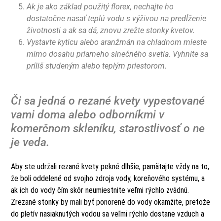
Ak je ako základ použitý florex, nechajte ho
dostatočne nasať teplú vodu s výživou na predĺženie
životnosti a ak sa dá, znovu zrežte stonky kvetov.
Vystavte kyticu alebo aranžmán na chladnom mieste
mimo dosahu priameho slnečného svetla. Vyhnite sa
príliš studeným alebo teplým priestorom.
Či sa jedná o rezané kvety vypestované
vami doma alebo odborníkmi v
komerčnom skleníku, starostlivosť o ne
je veda.
Aby ste udržali rezané kvety pekné dlhšie, pamätajte vždy na to,
že boli oddelené od svojho zdroja vody, koreňového systému, a
ak ich do vody čím skôr neumiestnite veľmi rýchlo zvädnú.
Zrezané stonky by mali byť ponorené do vody okamžite, pretože
do pletív nasiaknutých vodou sa veľmi rýchlo dostane vzduch a