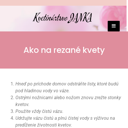
Ako na rezané kvety
Hneď po príchode domov odstráňte listy, ktoré budú
pod hladinou vody vo váze.
Ostrými nožnicami alebo nožom znovu zrežte stonky
kvetov.
Použite vždy čistú vázu.
Udržujte vázu čistú a plnú čistej vody s výživou na
predĺženie životnosti kvetov.