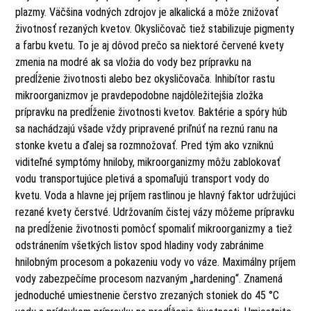
plazmy. Väčšina vodných zdrojov je alkalická a môže znižovať
životnosť rezaných kvetov. Okysličovač tiež stabilizuje pigmenty
a farbu kvetu. To je aj dôvod prečo sa niektoré červené kvety
zmenia na modré ak sa vložia do vody bez prípravku na
predĺženie životnosti alebo bez okysličovača. Inhibítor rastu
mikroorganizmov je pravdepodobne najdôležitejšia zložka
prípravku na predĺženie životnosti kvetov. Baktérie a spóry húb
sa nachádzajú všade vždy pripravené priľnúť na reznú ranu na
stonke kvetu a ďalej sa rozmnožovať. Pred tým ako vzniknú
viditeľné symptómy hniloby, mikroorganizmy môžu zablokovať
vodu transportujúce pletivá a spomaľujú transport vody do
kvetu. Voda a hlavne jej príjem rastlinou je hlavný faktor udržujúci
rezané kvety čerstvé. Udržovaním čistej vázy môžeme prípravku
na predĺženie životnosti pomôcť spomaliť mikroorganizmy a tiež
odstránením všetkých listov spod hladiny vody zabránime
hnilobným procesom a pokazeniu vody vo váze. Maximálny príjem
vody zabezpečíme procesom nazvaným „hardening“. Znamená
jednoduché umiestnenie čerstvo zrezaných stoniek do 45 °C